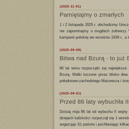
(2025-11-01)
Pamiętajmy o zmarłych
1 i 2 listopada 2025 r. obchodzimy Uroc
nie zapominajmy o mogiłach żołnierzy 
kampanii polskiej we wrześniu 1939 r., a
(2025-09-09)
Bitwa nad Bzurą - to już 8
86 lat temu rozpoczęło się największe 
Bzurą. Walki toczone przez blisko dwa 
południowo-zachodniego Mazowsza i środ
(2025-09-01)
Przed 86 laty wybuchła I
Dzisiaj mija 86 lat od wybuchu II wojny 
dziejach ludzkości rozpoczął się 1 wrześ
angażując 61 państw i pochłaniając kilkadz