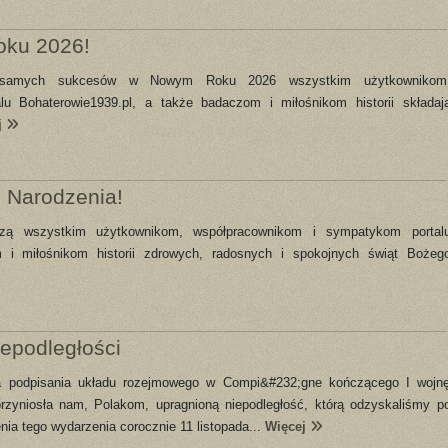
oku 2026!
i samych sukcesów w Nowym Roku 2026 wszystkim użytkownikom
u Bohaterowie1939.pl, a także badaczom i miłośnikom historii składaj
j
 Narodzenia!
czą wszystkim użytkownikom, współpracownikom i sympatykom portal
 i miłośnikom historii zdrowych, radosnych i spokojnych świąt Bożeg
epodległości
ica podpisania układu rozejmowego w Compi&#232;gne kończącego I wojn
rzyniosła nam, Polakom, upragnioną niepodległość, którą odzyskaliśmy p
enia tego wydarzenia corocznie 11 listopada...
Więcej