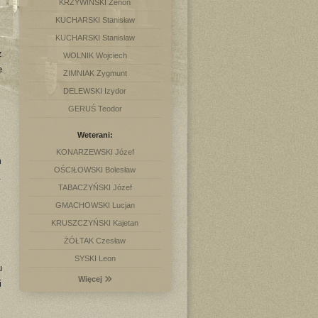
KRZYWIŃSKI Zenon
KUCHARSKI Stanisław
KUCHARSKI Stanisław
z
WOLNIK Wojciech
e
ZIMNIAK Zygmunt
DELEWSKI Izydor
GERUŚ Teodor
Weterani:
KONARZEWSKI Józef
m
OŚCIŁOWSKI Bolesław
.
TABACZYŃSKI Józef
GMACHOWSKI Lucjan
KRUSZCZYŃSKI Kajetan
ŻÓŁTAK Czesław
SYSKI Leon
u
Więcej
i