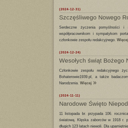
(2024-12-31)
Szczęśliwego Nowego R
Serdeczne życzenia pomyślności 
współpracownikom i sympatykom portal
członkowie zespołu redakcyjnego.
Więce
(2024-12-24)
Wesołych świąt Bożego 
Członkowie zespołu redakcyjnego ży
Bohaterowie1939.pl, a także badaczom
Narodzenia.
Więcej
(2024-11-11)
Narodowe Święto Niepodl
11 listopada br. przypada 106. roczn
światową. Klęska zaborców w 1918 r. p
długich 123 latach niewoli. Dla upamiętni