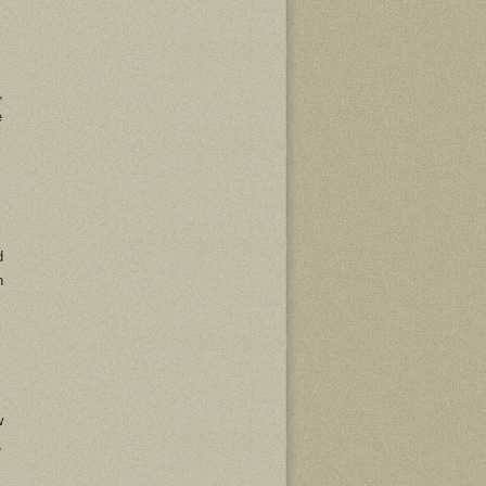
,
e
d
h
w
,