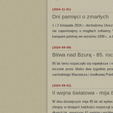
(2024-11-01)
Dni pamięci o zmarłych
1 i 2 listopada 2024 r. obchodzimy Uroc
nie zapominajmy o mogiłach żołnierzy 
kampanii polskiej we wrześniu 1939 r., a
(2024-09-09)
Bitwa nad Bzurą - 85. ro
85 lat temu rozpoczęło się największe i n
toczone przez blisko dwa tygodnie prze
zachodniego Mazowsza i środkowej Polsk
(2024-09-01)
II wojna światowa - mija 8
W dniu dzisiejszym mija 85 lat od wybuch
zbrojny w dziejach ludzkości rozpoczął 
długich lat, angażując 61 państw i pochłan