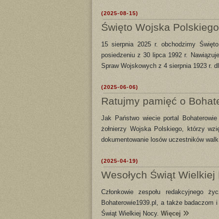
(2025-08-15)
Święto Wojska Polskieg
15 sierpnia 2025 r. obchodzimy Święt
posiedzeniu z 30 lipca 1992 r. Nawiązuj
Spraw Wojskowych z 4 sierpnia 1923 r. dl
(2025-06-06)
Ratujmy pamięć o Bohat
Jak Państwo wiecie portal Bohaterowi
żołnierzy Wojska Polskiego, którzy wzię
dokumentowanie losów uczestników walk,
(2025-04-19)
Wesołych Świąt Wielkiej
Członkowie zespołu redakcyjnego ży
Bohaterowie1939.pl, a także badaczom i 
Świąt Wielkiej Nocy.
Więcej