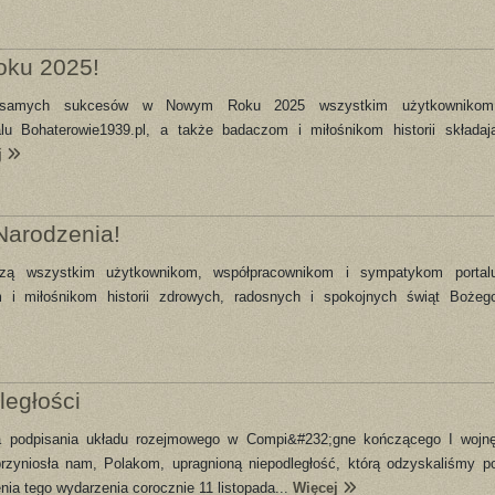
oku 2025!
i samych sukcesów w Nowym Roku 2025 wszystkim użytkownikom
u Bohaterowie1939.pl, a także badaczom i miłośnikom historii składaj
j
Narodzenia!
czą wszystkim użytkownikom, współpracownikom i sympatykom portal
 i miłośnikom historii zdrowych, radosnych i spokojnych świąt Bożeg
egłości
ica podpisania układu rozejmowego w Compi&#232;gne kończącego I wojn
rzyniosła nam, Polakom, upragnioną niepodległość, którą odzyskaliśmy p
enia tego wydarzenia corocznie 11 listopada...
Więcej