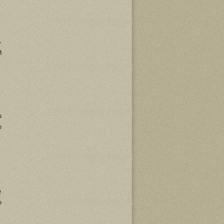
,
ą
u
o
ę
o