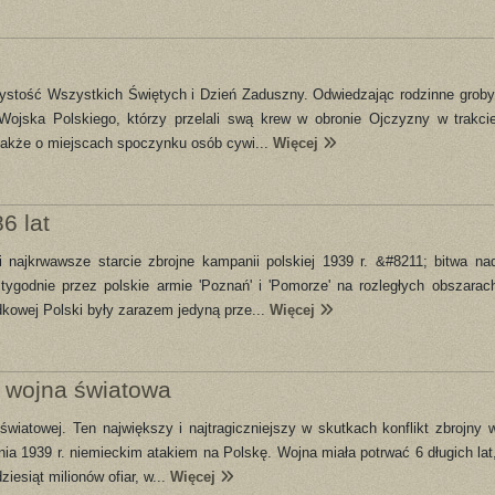
zystość Wszystkich Świętych i Dzień Zaduszny. Odwiedzając rodzinne groby
Wojska Polskiego, którzy przelali swą krew w obronie Ojczyzny w trakci
 także o miejscach spoczynku osób cywi...
Więcej
6 lat
i najkrwawsze starcie zbrojne kampanii polskiej 1939 r. &#8211; bitwa na
tygodnie przez polskie armie 'Poznań' i 'Pomorze' na rozległych obszarac
kowej Polski były zarazem jedyną prze...
Więcej
I wojna światowa
światowej. Ten największy i najtragiczniejszy w skutkach konflikt zbrojny 
nia 1939 r. niemieckim atakiem na Polskę. Wojna miała potrwać 6 długich lat
iesiąt milionów ofiar, w...
Więcej