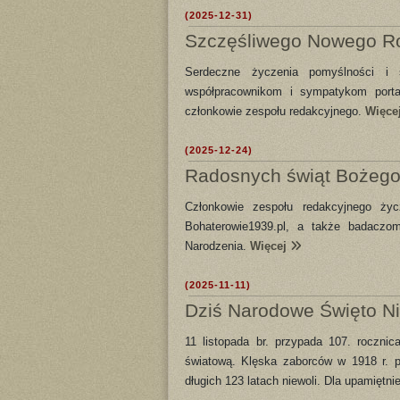
(2025-12-31)
Szczęśliwego Nowego R
Serdeczne życzenia pomyślności 
współpracownikom i sympatykom portal
członkowie zespołu redakcyjnego.
Więce
(2025-12-24)
Radosnych świąt Bożego
Członkowie zespołu redakcyjnego ży
Bohaterowie1939.pl, a także badaczom
Narodzenia.
Więcej
(2025-11-11)
Dziś Narodowe Święto Ni
11 listopada br. przypada 107. roczn
światową. Klęska zaborców w 1918 r. p
długich 123 latach niewoli. Dla upamiętni