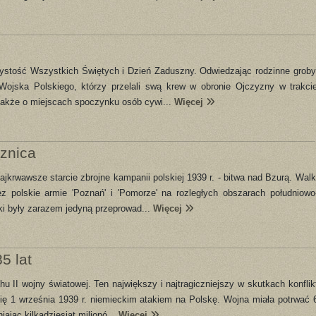
zystość Wszystkich Świętych i Dzień Zaduszny. Odwiedzając rodzinne groby
Wojska Polskiego, którzy przelali swą krew w obronie Ojczyzny w trakci
 także o miejscach spoczynku osób cywi...
Więcej
cznica
ajkrwawsze starcie zbrojne kampanii polskiej 1939 r. - bitwa nad Bzurą. Walk
z polskie armie 'Poznań' i 'Pomorze' na rozległych obszarach południowo
i były zarazem jedyną przeprowad...
Więcej
5 lat
u II wojny światowej. Ten największy i najtragiczniejszy w skutkach konflik
się 1 września 1939 r. niemieckim atakiem na Polskę. Wojna miała potrwać 
iając kilkadziesiąt milionó...
Więcej