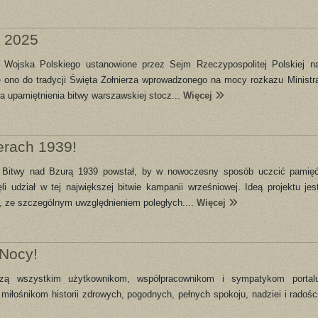
o 2025
o Wojska Polskiego ustanowione przez Sejm Rzeczypospolitej Polskiej n
e ono do tradycji Święta Żołnierza wprowadzonego na mocy rozkazu Ministr
a upamiętnienia bitwy warszawskiej stocz...
Więcej
erach 1939!
e Bitwy nad Bzurą 1939 powstał, by w nowoczesny sposób uczcić pamię
li udział w tej największej bitwie kampanii wrześniowej. Ideą projektu jes
 ze szczególnym uwzględnieniem poległych....
Więcej
 Nocy!
czą wszystkim użytkownikom, współpracownikom i sympatykom portal
miłośnikom historii zdrowych, pogodnych, pełnych spokoju, nadziei i radośc