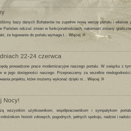
ny
śliśmy bazy danych Bohaterów na zupełnie nową wersję portalu i właśnie 
cie Państwo odczuć zmian w funkcjonalnościach, natomiast zmiany graficzn
akt, że logowanie do portalu wymaga t...
Więcej
 dniach 22-24 czerwca
 będą prowadzone prace modernizacyjne naszego portalu. W związku z ty
w w jego dostępności naszego. Przepraszamy za wszelkie niedogodności
owania projektu, które możemy wykonać dzięki ni...
Więcej
j Nocy!
czą wszystkim użytkownikom, współpracownikom i sympatykom portal
miłośnikom historii zdrowych, pogodnych, pełnych spokoju, nadziei i radośc