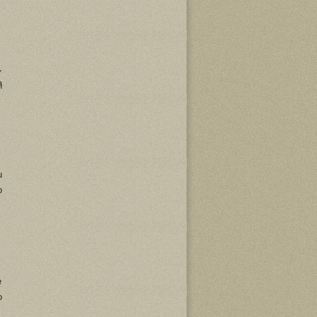
,
ą
u
o
ę
o