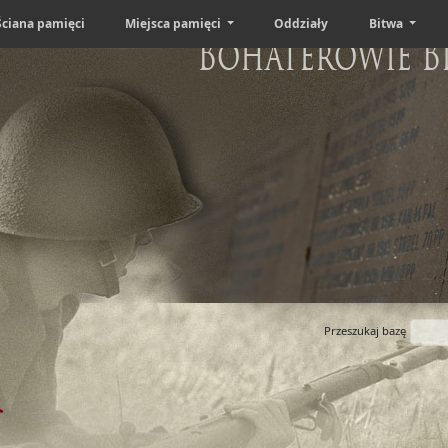
Ściana pamięci
Miejsca pamięci
Oddziały
Bitwa
Bohaterowie B
Przeszukaj bazę
i