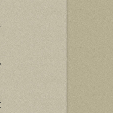
,
e
i
-
t
6