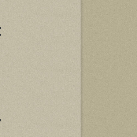
a
a
ć
t
u
i