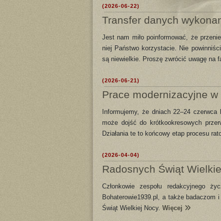
(2026-06-22)
Transfer danych wykona
Jest nam miło poinformować, że przenie
niej Państwo korzystacie. Nie powinniś
są niewielkie. Proszę zwrócić uwagę na f
(2026-06-21)
Prace modernizacyjne w
Informujemy, że dniach 22–24 czerwca
może dojść do krótkookresowych przer
Działania te to końcowy etap procesu rat
(2026-04-04)
Radosnych Świąt Wielkie
Członkowie zespołu redakcyjnego ży
Bohaterowie1939.pl, a także badaczom i 
Świąt Wielkiej Nocy.
Więcej