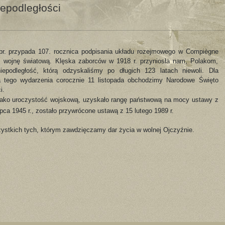
epodległości
 br. przypada 107. rocznica podpisania układu rozejmowego w Compiègne
 wojnę światową. Klęska zaborców w 1918 r. przyniosła nam, Polakom,
iepodległość, którą odzyskaliśmy po długich 123 latach niewoli. Dla
a tego wydarzenia corocznie 11 listopada obchodzimy Narodowe Święto
i.
. jako uroczystość wojskową, uzyskało rangę państwową na mocy ustawy z
ipca 1945 r., zostało przywrócone ustawą z 15 lutego 1989 r.
stkich tych, którym zawdzięczamy dar życia w wolnej Ojczyźnie.