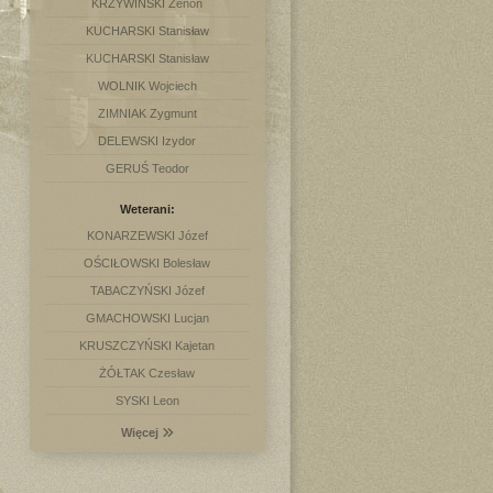
KRZYWIŃSKI Zenon
KUCHARSKI Stanisław
KUCHARSKI Stanisław
WOLNIK Wojciech
ZIMNIAK Zygmunt
DELEWSKI Izydor
GERUŚ Teodor
Weterani:
KONARZEWSKI Józef
OŚCIŁOWSKI Bolesław
TABACZYŃSKI Józef
GMACHOWSKI Lucjan
KRUSZCZYŃSKI Kajetan
ŻÓŁTAK Czesław
SYSKI Leon
Więcej