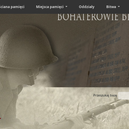
Ściana pamięci
Miejsca pamięci
Oddziały
Bitwa
Bohaterowie B
Przeszukaj bazę
i