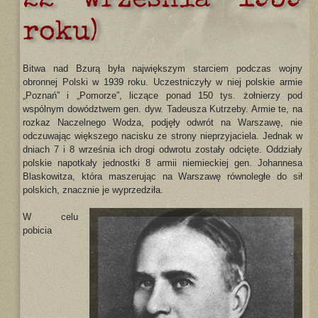
22 września 1939
roku)
Bitwa nad Bzurą była największym starciem podczas wojny
obronnej Polski w 1939 roku. Uczestniczyły w niej polskie armie
„Poznań” i „Pomorze”, liczące ponad 150 tys. żołnierzy pod
wspólnym dowództwem gen. dyw. Tadeusza Kutrzeby. Armie te, na
rozkaz Naczelnego Wodza, podjęły odwrót na Warszawę, nie
odczuwając większego nacisku ze strony nieprzyjaciela. Jednak w
dniach 7 i 8 września ich drogi odwrotu zostały odcięte. Oddziały
polskie napotkały jednostki 8 armii niemieckiej gen. Johannesa
Blaskowitza, która maszerując na Warszawę równoległe do sił
polskich, znacznie je wyprzedziła.
W celu
pobicia