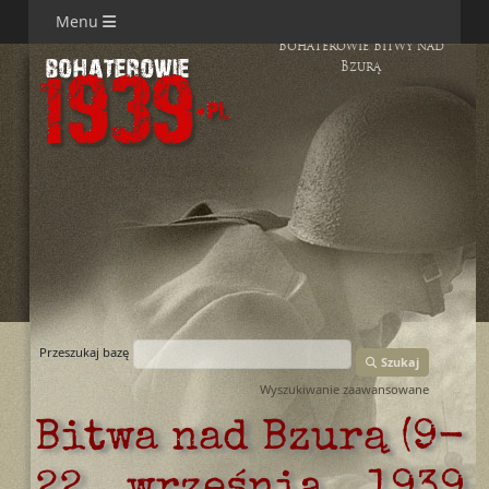
Menu
Bohaterowie Bitwy nad
Bzurą
Przeszukaj bazę
Szukaj
Wyszukiwanie zaawansowane
Bitwa nad Bzurą (9-