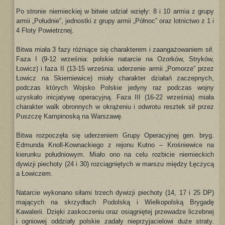
Po stronie niemieckiej w bitwie udział wzięły: 8 i 10 armia z grupy
armii „Południe”, jednostki z grupy armii „Północ” oraz lotnictwo z 1 i
4 Floty Powietrznej.
Bitwa miała 3 fazy różniące się charakterem i zaangażowaniem sił.
Faza I (9-12 września: polskie natarcie na Ozorków, Stryków,
Łowicz) i faza II (13-15 września: uderzenie armii „Pomorze” przez
Łowicz na Skierniewice) miały charakter działań zaczepnych,
podczas których Wojsko Polskie jedyny raz podczas wojny
uzyskało inicjatywę operacyjną. Faza III (16-22 września) miała
charakter walk obronnych w okrążeniu i odwrotu resztek sił przez
Puszczę Kampinoską na Warszawę.
Bitwa rozpoczęła się uderzeniem Grupy Operacyjnej gen. bryg.
Edmunda Knoll-Kownackiego z rejonu Kutno – Krośniewice na
kierunku południowym. Miało ono na celu rozbicie niemieckich
dywizji piechoty (24 i 30) rozciągniętych w marszu między Łęczycą
a Łowiczem.
Natarcie wykonano siłami trzech dywizji piechoty (14, 17 i 25 DP)
mających na skrzydłach Podolską i Wielkopolską Brygadę
Kawalerii. Dzięki zaskoczeniu oraz osiągniętej przewadze liczebnej
i ogniowej oddziały polskie zadały nieprzyjacielowi duże straty.