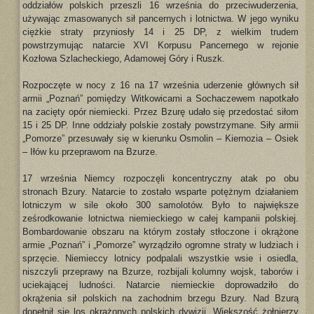
oddziałów polskich przeszli 16 września do przeciwuderzenia,
używając zmasowanych sił pancernych i lotnictwa. W jego wyniku
ciężkie straty przyniosły 14 i 25 DP, z wielkim trudem
powstrzymując natarcie XVI Korpusu Pancernego w rejonie
Kozłowa Szlacheckiego, Adamowej Góry i Ruszk.
Rozpoczęte w nocy z 16 na 17 września uderzenie głównych sił
armii „Poznań” pomiędzy Witkowicami a Sochaczewem napotkało
na zacięty opór niemiecki. Przez Bzurę udało się przedostać siłom
15 i 25 DP. Inne oddziały polskie zostały powstrzymane. Siły armii
„Pomorze” przesuwały się w kierunku Osmolin – Kiernozia – Osiek
– Iłów ku przeprawom na Bzurze.
17 września Niemcy rozpoczęli koncentryczny atak po obu
stronach Bzury. Natarcie to zostało wsparte potężnym działaniem
lotniczym w sile około 300 samolotów. Było to największe
ześrodkowanie lotnictwa niemieckiego w całej kampanii polskiej.
Bombardowanie obszaru na którym zostały stłoczone i okrążone
armie „Poznań” i „Pomorze” wyrządziło ogromne straty w ludziach i
sprzęcie. Niemieccy lotnicy podpalali wszystkie wsie i osiedla,
niszczyli przeprawy na Bzurze, rozbijali kolumny wojsk, taborów i
uciekającej ludności. Natarcie niemieckie doprowadziło do
okrążenia sił polskich na zachodnim brzegu Bzury. Nad Bzurą
dopełnił się los okrążonych polskich dywizji. Większość żołnierzy