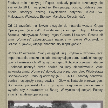
Zdobyto m.in. Łęczycę i Piątek, oddziały polskie przesunęły się
zaś około 20 km na południe. Kontynuując pościg, oddziały gen.
Knolla stoczyły szereg zwycięskich potyczek (Góra Św.
Małgorzaty, Walewice, Bielawy, Mąkolice, Celestynów).
Od 11 września na lewym skrzydle do natarcia weszła Grupa
Operacyjna „Wschód” dowodzona przez gen. bryg. Mikołaja
Bołtucia, zdobywając Sobotę, rejon Głowna i Łowicza. Reszta sił
armii „Pomorze” zabezpieczała natarcie w rejonie Włocławek –
Brześć Kujawski, wiążąc znaczne siły nieprzyjaciela.
W dniu 12 września Polacy osiągnęli linię Stryków – Ozorków, lecz
impet natarcia znacznie osłabł, napotykające coraz bardziej zacięty
opór sił niemieckich. W tej sytuacji gen. Kutrzeba przerwał natarcie
i nakazał uderzyć przez Łowicz na lasy skierniewickie. Atak
wykonała armia „Pomorze” dowodzona przez gen. dyw. Władysława
Bortnowskiego. Rano jej oddziały (4, 16, 26 DP) zdobyły ponownie
Łowicz i osiągnęły szosę Łowicz – Głowno. Natarcie przerwał gen.
Bortnowski po meldunku o grożącym zagrożeniu pancernym i
wycofał siły z powrotem za Bzurę. W wyniku tej decyzji Polacy
stracili inicjatywę operacyjną.