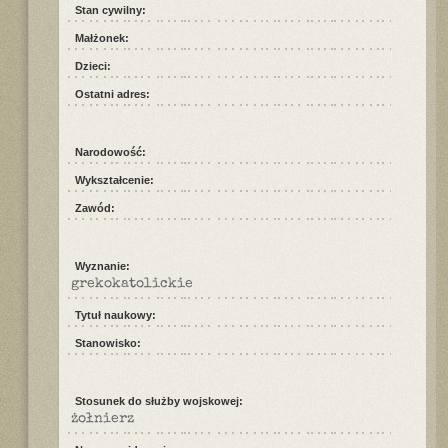
Stan cywilny:
Małżonek:
Dzieci:
Ostatni adres:
Narodowość:
Wykształcenie:
Zawód:
Wyznanie:
grekokatolickie
Tytuł naukowy:
Stanowisko:
Stosunek do służby wojskowej:
żołnierz