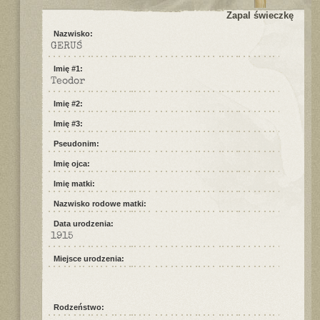
Zapal świeczkę
Nazwisko:
GERUŚ
Imię #1:
Teodor
Imię #2:
Imię #3:
Pseudonim:
Imię ojca:
Imię matki:
Nazwisko rodowe matki:
Data urodzenia:
1915
Miejsce urodzenia:
Rodzeństwo: