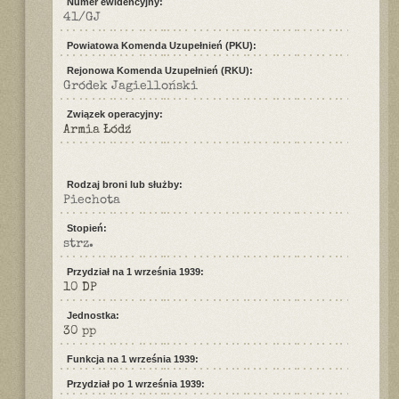
Numer ewidencyjny:
41/GJ
Powiatowa Komenda Uzupełnień (PKU):
Rejonowa Komenda Uzupełnień (RKU):
Gródek Jagielloński
Związek operacyjny:
Armia Łódź
Rodzaj broni lub służby:
Piechota
Stopień:
strz.
Przydział na 1 września 1939:
10 DP
Jednostka:
30 pp
Funkcja na 1 września 1939:
Przydział po 1 września 1939: