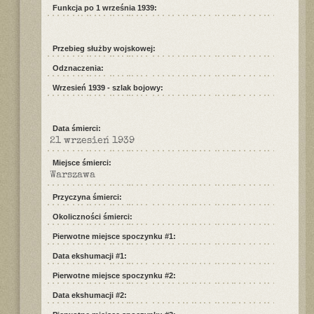
Funkcja po 1 września 1939:
Przebieg służby wojskowej:
Odznaczenia:
Wrzesień 1939 - szlak bojowy:
Data śmierci:
21 wrzesień 1939
Miejsce śmierci:
Warszawa
Przyczyna śmierci:
Okoliczności śmierci:
Pierwotne miejsce spoczynku #1:
Data ekshumacji #1:
Pierwotne miejsce spoczynku #2:
Data ekshumacji #2: