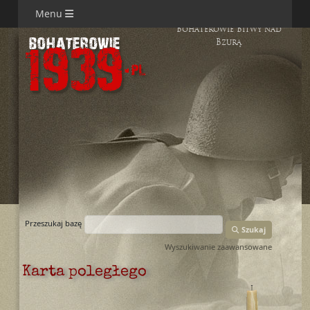
Menu
Bohaterowie Bitwy nad
Bzurą
Przeszukaj bazę
Szukaj
Wyszukiwanie zaawansowane
Karta poległego