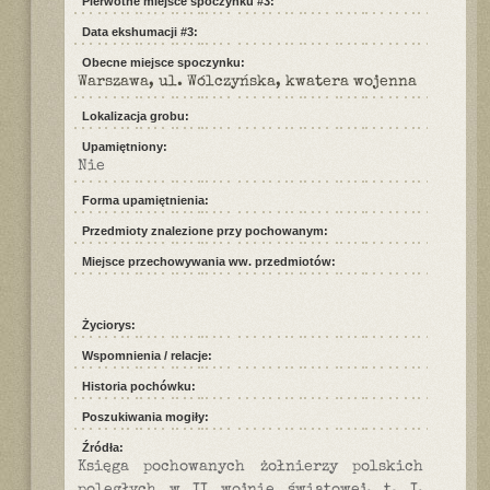
Pierwotne miejsce spoczynku #3:
Data ekshumacji #3:
Obecne miejsce spoczynku:
Warszawa, ul. Wólczyńska, kwatera wojenna
Lokalizacja grobu:
Upamiętniony:
Nie
Forma upamiętnienia:
Przedmioty znalezione przy pochowanym:
Miejsce przechowywania ww. przedmiotów:
Życiorys:
Wspomnienia / relacje:
Historia pochówku:
Poszukiwania mogiły:
Źródła:
Księga pochowanych żołnierzy polskich