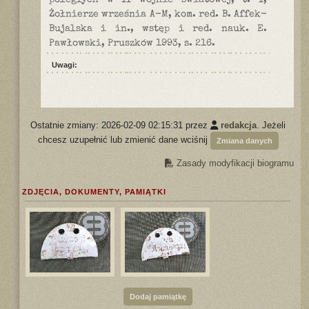
poległych w II wojnie światowej, t. I,
Żołnierze września A-M, kom. red. B. Affek-
Bujalska i in., wstęp i red. nauk. E.
Pawłowski, Pruszków 1993, s. 216.
Uwagi:
Ostatnie zmiany: 2026-02-09 02:15:31 przez
redakcja
. Jeżeli
chcesz uzupełnić lub zmienić dane wciśnij
Zmiana danych
Zasady modyfikacji biogramu
ZDJĘCIA, DOKUMENTY, PAMIĄTKI
Dodaj pamiątkę