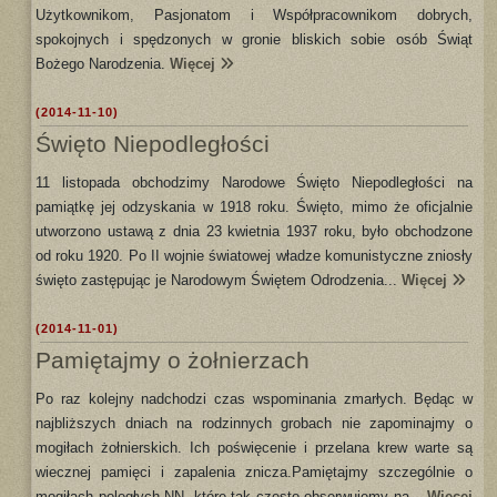
Użytkownikom, Pasjonatom i Współpracownikom dobrych,
spokojnych i spędzonych w gronie bliskich sobie osób Świąt
Bożego Narodzenia.
Więcej
(2014-11-10)
Święto Niepodległości
11 listopada obchodzimy Narodowe Święto Niepodległości na
pamiątkę jej odzyskania w 1918 roku. Święto, mimo że oficjalnie
utworzono ustawą z dnia 23 kwietnia 1937 roku, było obchodzone
od roku 1920. Po II wojnie światowej władze komunistyczne zniosły
święto zastępując je Narodowym Świętem Odrodzenia...
Więcej
(2014-11-01)
Pamiętajmy o żołnierzach
Po raz kolejny nadchodzi czas wspominania zmarłych. Będąc w
najbliższych dniach na rodzinnych grobach nie zapominajmy o
mogiłach żołnierskich. Ich poświęcenie i przelana krew warte są
wiecznej pamięci i zapalenia znicza.Pamiętajmy szczególnie o
mogiłach poległych NN, które tak często obserwujemy na...
Więcej