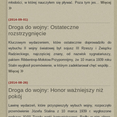
młodości, w której nauczyłem się pływać. Poza tym jes...
Więcej
(2014-09-01)
Droga do wojny: Ostateczne
rozstrzygnięcie
Kluczowym wydarzeniem, które ostatecznie doprowadziło do
wybuchu II wojny światowej był sojusz III Rzeszy i Związku
Radzieckiego, najczęściej znany, od nazwisk sygnatariuszy,
paktem Ribbentrop-Mołotow.Przypomnijmy, że 10 marca 1939 roku
Stalin wygłosił przemówienie, w którym zadeklarował chęć współp...
Więcej
(2014-08-26)
Droga do wojny: Honor ważniejszy niż
pokój
Lawinę wydarzeń, które przyspieszyły wybuch wojny, rozpoczęło
przemówienie Józefa Stalina z 10 marca 1939 r. wygłoszone
podczas XVIII Zjazdu partii komunistycznej. Padły w nim słowa,