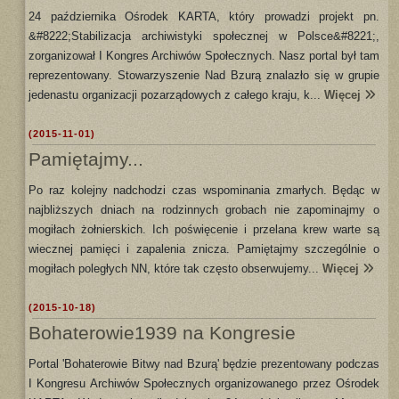
24 października Ośrodek KARTA, który prowadzi projekt pn.
&#8222;Stabilizacja archiwistyki społecznej w Polsce&#8221;,
zorganizował I Kongres Archiwów Społecznych. Nasz portal był tam
reprezentowany. Stowarzyszenie Nad Bzurą znalazło się w grupie
jedenastu organizacji pozarządowych z całego kraju, k...
Więcej
(2015-11-01)
Pamiętajmy...
Po raz kolejny nadchodzi czas wspominania zmarłych. Będąc w
najbliższych dniach na rodzinnych grobach nie zapominajmy o
mogiłach żołnierskich. Ich poświęcenie i przelana krew warte są
wiecznej pamięci i zapalenia znicza. Pamiętajmy szczególnie o
mogiłach poległych NN, które tak często obserwujemy...
Więcej
(2015-10-18)
Bohaterowie1939 na Kongresie
Portal 'Bohaterowie Bitwy nad Bzurą' będzie prezentowany podczas
I Kongresu Archiwów Społecznych organizowanego przez Ośrodek