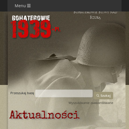
Menu
Bohaterowie Bitwy nad
Bzurą
Przeszukaj bazę
Szukaj
Wyszukiwanie zaawansowane
Aktualności