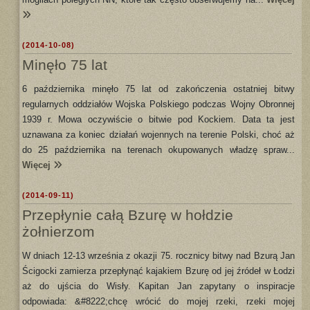
(2014-10-08)
Minęło 75 lat
6 października minęło 75 lat od zakończenia ostatniej bitwy
regularnych oddziałów Wojska Polskiego podczas Wojny Obronnej
1939 r. Mowa oczywiście o bitwie pod Kockiem. Data ta jest
uznawana za koniec działań wojennych na terenie Polski, choć aż
do 25 października na terenach okupowanych władzę spraw...
Więcej
(2014-09-11)
Przepłynie całą Bzurę w hołdzie
żołnierzom
W dniach 12-13 września z okazji 75. rocznicy bitwy nad Bzurą Jan
Ścigocki zamierza przepłynąć kajakiem Bzurę od jej źródeł w Łodzi
aż do ujścia do Wisły. Kapitan Jan zapytany o inspiracje
odpowiada: &#8222;chcę wrócić do mojej rzeki, rzeki mojej