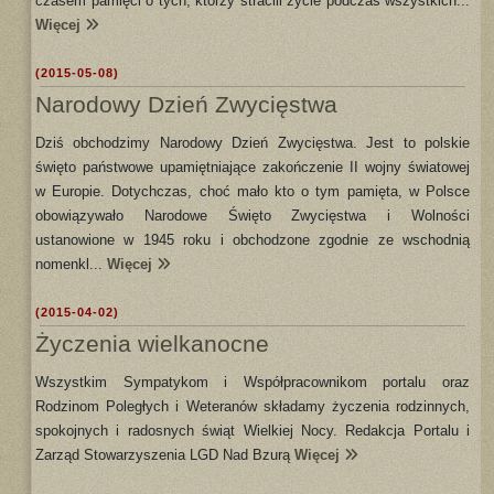
czasem pamięci o tych, którzy stracili życie podczas wszystkich...
Więcej
(2015-05-08)
Narodowy Dzień Zwycięstwa
Dziś obchodzimy Narodowy Dzień Zwycięstwa. Jest to polskie
święto państwowe upamiętniające zakończenie II wojny światowej
w Europie. Dotychczas, choć mało kto o tym pamięta, w Polsce
obowiązywało Narodowe Święto Zwycięstwa i Wolności
ustanowione w 1945 roku i obchodzone zgodnie ze wschodnią
nomenkl...
Więcej
(2015-04-02)
Życzenia wielkanocne
Wszystkim Sympatykom i Współpracownikom portalu oraz
Rodzinom Poległych i Weteranów składamy życzenia rodzinnych,
spokojnych i radosnych świąt Wielkiej Nocy. Redakcja Portalu i
Zarząd Stowarzyszenia LGD Nad Bzurą
Więcej