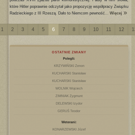
które Hitler poprawnie odczytał jako propozycję współpracy Związku
Radzieckiego z III Rzeszą. Dało to Niemcom pewność...
Więcej
1
2
3
4
5
6
7
8
9
10
11
12
1
OSTATNIE ZMIANY
Polegli:
KRZYWIŃSKI Zenon
KUCHARSKI Stanisław
KUCHARSKI Stanisław
WOLNIK Wojciech
ZIMNIAK Zygmunt
DELEWSKI Izydor
GERUŚ Teodor
Weterani:
KONARZEWSKI Józef