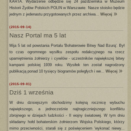
KARTA. Wydarzenie odbędzie się 24 października w Muzeum
Historii Żydów Polskich POLIN w Warszawie. Nasze stoisko będzie
jednym z jedenastu przygotowanych przez archiwa...
Więcej
(2015-09-14)
Nasz Portal ma 5 lat
Mija 5 lat od powstania Portalu 'Bohaterowie Bitwy Nad Bzurą'. Był
to czas ogromnego wysiłku zespołu redakcyjnego na rzecz
upamiętnienia żołnierzy i cywilów - uczestników największej bitwy
kampanii polskiej 1939 roku. Wysiłek ten został nagrodzony
publikacją ponad 10 tysięcy biogramów poległych i we...
Więcej
(2015-09-01)
Dziś 1 września
W dniu dzisiejszym obchodzimy kolejną rocznicę wybuchu
największego, a jednocześnie najtragiczniejszego konfliktu
zbrojnego w dziejach ludzkości - II wojny światowej. W tym dniu
składamy hołd bohaterskim żołnierzom Wojska Polskiego, którzy
mimo przeciwności, starali się z poświęceniem 'wykonać niewy...