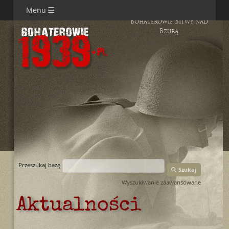
Menu
Bohaterowie Bitwy nad
Bzurą
Przeszukaj bazę
Szukaj
Wyszukiwanie zaawansowane
Aktualności