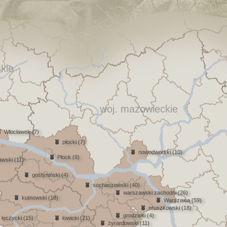
kie
woj. mazowieckie
Włocławek (7)
płocki (7)
nowodworski (10)
Płock (6)
awski (11)
gostyniński (4)
sochaczewski (40)
warszawski zachodni (26)
kutnowski (18)
Warszawa (59)
pruszkowski (18)
grodziski (4)
łęczycki (15)
łowicki (21)
żyrardowski (11)