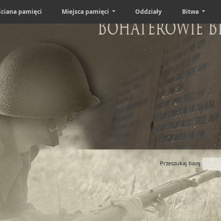
Ściana pamięci
Miejsca pamięci
Oddziały
Bitwa
Bohaterowie B
Przeszukaj bazę