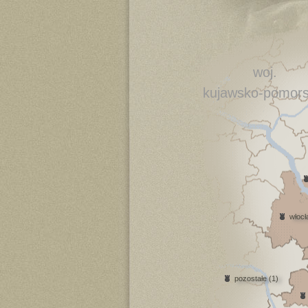
woj.
kujawsko-pomors
włocł
pozostałe (1)