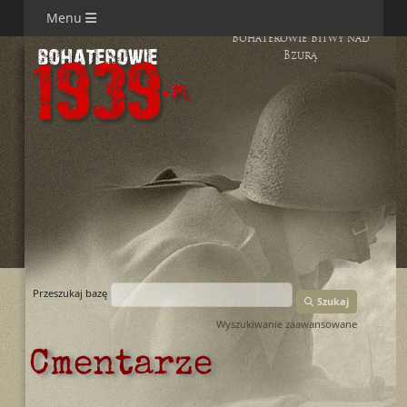
Menu
Bohaterowie Bitwy nad
Bzurą
Przeszukaj bazę
Szukaj
Wyszukiwanie zaawansowane
Cmentarze