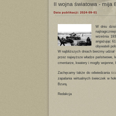
II wojna światowa - mija 8
Data publikacji: 2024-09-01
W dniu dzisi
najtragiczni
września 193
angażując 61 
obywateli pol
W najbliższych dniach bierzmy udział
przez najwyższe władze państwowe, l
cmentarze, kwatery i mogiły wojenne, b
Zachęcamy także do odwiedzania
śc
zapalania wirtualnych świeczek w hoł
Bzurą.
Redakcja