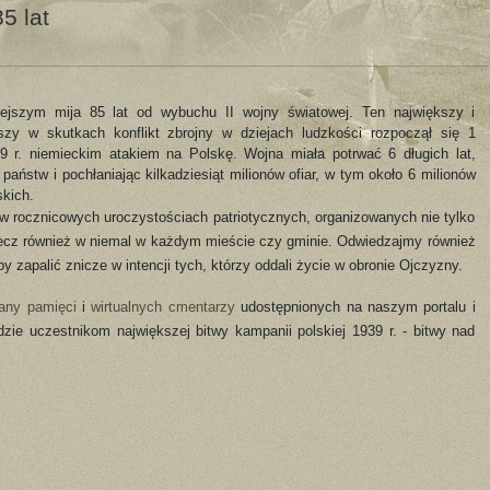
5 lat
ejszym mija 85 lat od wybuchu II wojny światowej. Ten największy i
ejszy w skutkach konflikt zbrojny w dziejach ludzkości rozpoczął się 1
9 r. niemieckim atakiem na Polskę. Wojna miała potrwać 6 długich lat,
państw i pochłaniając kilkadziesiąt milionów ofiar, w tym około 6 milionów
skich.
 w rocznicowych uroczystościach patriotycznych, organizowanych nie tylko
ecz również w niemal w każdym mieście czy gminie. Odwiedzajmy również
y zapalić znicze w intencji tych, którzy oddali życie w obronie Ojczyzny.
iany pamięci
i
wirtualnych cmentarzy
udostępnionych na naszym portalu i
dzie uczestnikom największej bitwy kampanii polskiej 1939 r. - bitwy nad