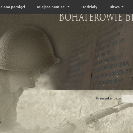
Ściana pamięci
Miejsca pamięci
Oddziały
Bitwa
Bohaterowie B
Przeszukaj bazę
i