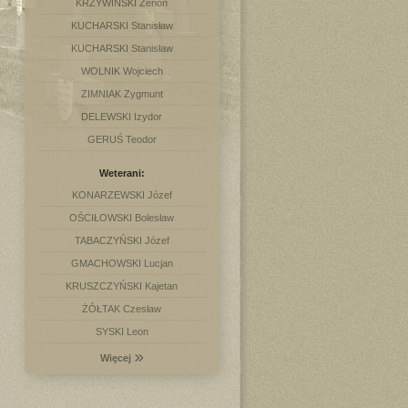
KRZYWIŃSKI Zenon
KUCHARSKI Stanisław
KUCHARSKI Stanisław
WOLNIK Wojciech
ZIMNIAK Zygmunt
DELEWSKI Izydor
GERUŚ Teodor
Weterani:
KONARZEWSKI Józef
OŚCIŁOWSKI Bolesław
TABACZYŃSKI Józef
GMACHOWSKI Lucjan
KRUSZCZYŃSKI Kajetan
ŻÓŁTAK Czesław
SYSKI Leon
Więcej