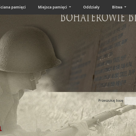
Ściana pamięci
Miejsca pamięci
Oddziały
Bitwa
Bohaterowie B
Przeszukaj bazę
a