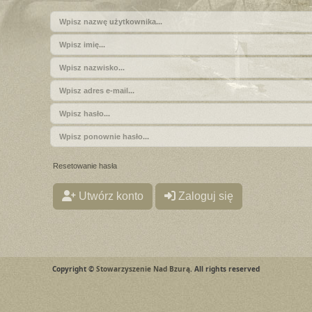
Resetowanie hasła
Utwórz konto
Zaloguj się
Copyright ©
Stowarzyszenie Nad Bzurą
. All rights reserved