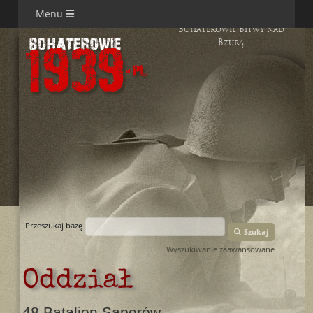
Menu
Bohaterowie Bitwy nad
Bzurą
Przeszukaj bazę
Szukaj
Wyszukiwanie zaawansowane
Oddział
48 Batalion Saperów