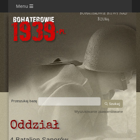
Menu
Bohaterowie Bitwy nad
Bzurą
Przeszukaj bazę
Szukaj
Wyszukiwanie zaawansowane
Oddział
4 Batalion Saperów