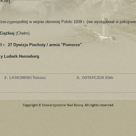
Rzeczypospolitej w wojnie obronnej Polski 1939 r. (nie występował w pokojowe
 Ciężkiej
(Chełm).
9 r.:
27 Dywizja Piechoty / armia "Pomorze"
.
zy Ludwik Henneberg
.
2.
LASKOWSKI Tomasz
3.
OSTAPCZUK Klim
Copyright ©
Stowarzyszenie Nad Bzurą
. All rights reserved