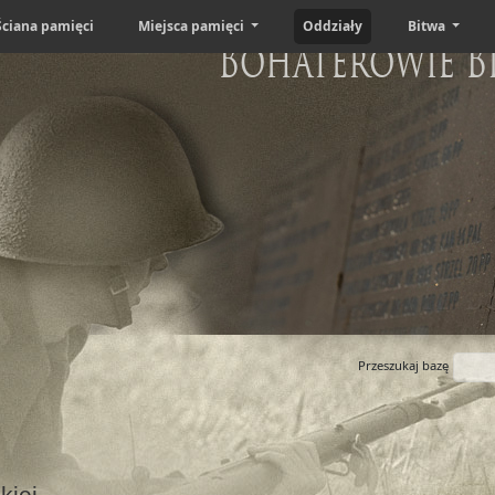
Ściana pamięci
Miejsca pamięci
Oddziały
Bitwa
Bohaterowie B
Przeszukaj bazę
kiej