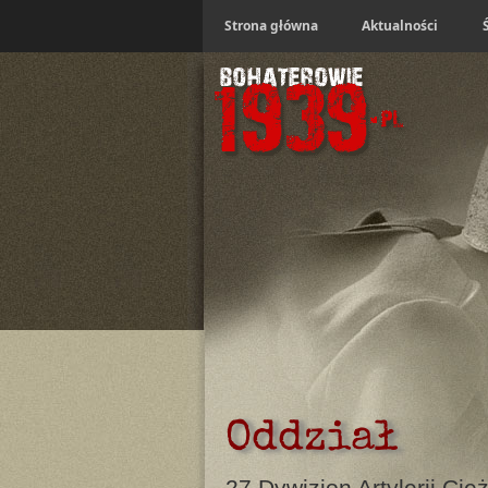
Strona główna
Aktualności
Oddział
27 Dywizjon Artylerii Cięż