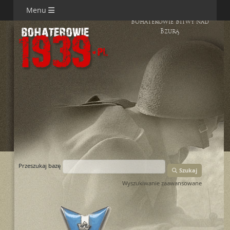
Menu
Bohaterowie Bitwy nad
Bzurą
Przeszukaj bazę
Szukaj
Wyszukiwanie zaawansowane