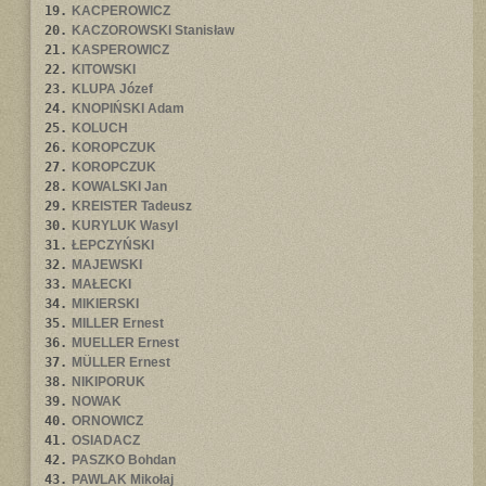
19.
KACPEROWICZ
20.
KACZOROWSKI Stanisław
21.
KASPEROWICZ
22.
KITOWSKI
23.
KLUPA Józef
24.
KNOPIŃSKI Adam
25.
KOLUCH
26.
KOROPCZUK
27.
KOROPCZUK
28.
KOWALSKI Jan
29.
KREISTER Tadeusz
30.
KURYLUK Wasyl
31.
ŁEPCZYŃSKI
32.
MAJEWSKI
33.
MAŁECKI
34.
MIKIERSKI
35.
MILLER Ernest
36.
MUELLER Ernest
37.
MÜLLER Ernest
38.
NIKIPORUK
39.
NOWAK
40.
ORNOWICZ
41.
OSIADACZ
42.
PASZKO Bohdan
43.
PAWLAK Mikołaj