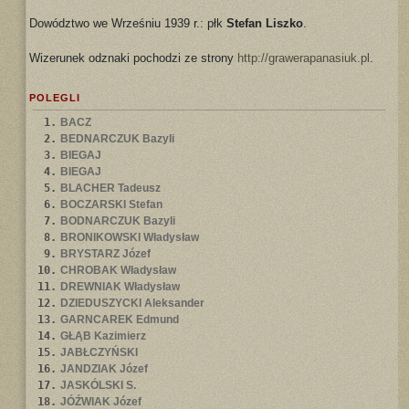
Dowództwo we Wrześniu 1939 r.: płk
Stefan Liszko
.
Wizerunek odznaki pochodzi ze strony
http://grawerapanasiuk.pl
.
POLEGLI
1.
BACZ
2.
BEDNARCZUK Bazyli
3.
BIEGAJ
4.
BIEGAJ
5.
BLACHER Tadeusz
6.
BOCZARSKI Stefan
7.
BODNARCZUK Bazyli
8.
BRONIKOWSKI Władysław
9.
BRYSTARZ Józef
10.
CHROBAK Władysław
11.
DREWNIAK Władysław
12.
DZIEDUSZYCKI Aleksander
13.
GARNCAREK Edmund
14.
GŁĄB Kazimierz
15.
JABŁCZYŃSKI
16.
JANDZIAK Józef
17.
JASKÓLSKI S.
18.
JÓŹWIAK Józef