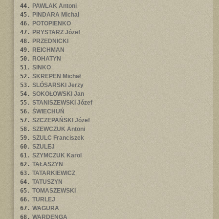
44.
PAWLAK Antoni
45.
PINDARA Michał
46.
POTOPIENKO
47.
PRYSTARZ Józef
48.
PRZEDNICKI
49.
REICHMAN
50.
ROHATYN
51.
SINKO
52.
SKREPEN Michał
53.
SLÓSARSKI Jerzy
54.
SOKOŁOWSKI Jan
55.
STANISZEWSKI Józef
56.
ŚWIECHUŃ
57.
SZCZEPAŃSKI Józef
58.
SZEWCZUK Antoni
59.
SZULC Franciszek
60.
SZULEJ
61.
SZYMCZUK Karol
62.
TAŁASZYN
63.
TATARKIEWICZ
64.
TATUSZYN
65.
TOMASZEWSKI
66.
TURLEJ
67.
WAGURA
68.
WARDENGA