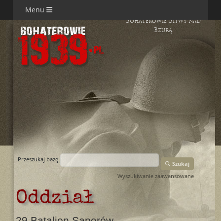
Menu
Bohaterowie Bitwy nad
Bzurą
Przeszukaj bazę
Szukaj
Wyszukiwanie zaawansowane
Oddział
29 Batalion Saperów