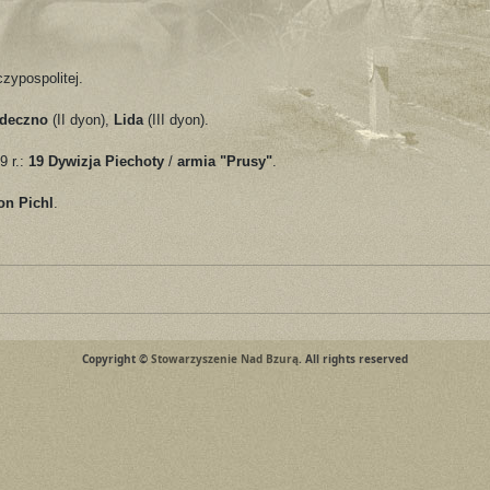
czypospolitej.
deczno
(II dyon),
Lida
(III dyon).
9 r.:
19 Dywizja Piechoty
/
armia "Prusy"
.
on Pichl
.
Copyright ©
Stowarzyszenie Nad Bzurą
. All rights reserved