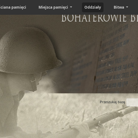
Ściana pamięci
Miejsca pamięci
Oddziały
Bitwa
Bohaterowie B
Przeszukaj bazę