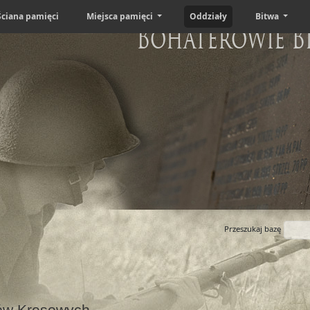
Ściana pamięci
Miejsca pamięci
Oddziały
Bitwa
Bohaterowie B
Przeszukaj bazę
ców Kresowych