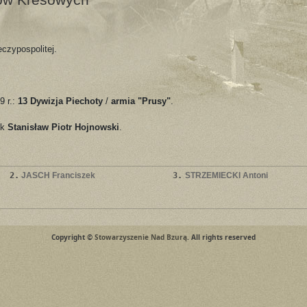
czypospolitej.
9 r.:
13 Dywizja Piechoty
/
armia "Prusy"
.
łk
Stanisław Piotr Hojnowski
.
2.
JASCH Franciszek
3.
STRZEMIECKI Antoni
Copyright ©
Stowarzyszenie Nad Bzurą
. All rights reserved