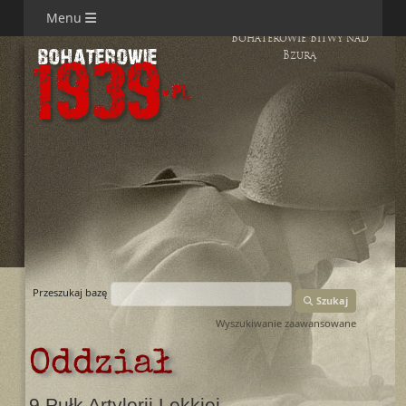
Menu
Bohaterowie Bitwy nad
Bzurą
Przeszukaj bazę
Szukaj
Wyszukiwanie zaawansowane
Oddział
9 Pułk Artylerii Lekkiej