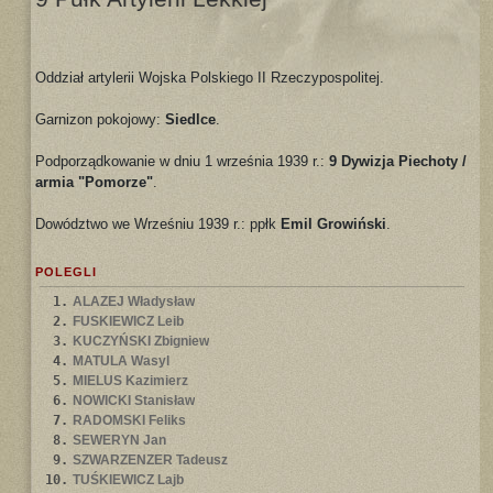
Oddział artylerii Wojska Polskiego II Rzeczypospolitej.
Garnizon pokojowy:
Siedlce
.
Podporządkowanie w dniu 1 września 1939 r.:
9 Dywizja Piechoty /
armia "Pomorze"
.
Dowództwo we Wrześniu 1939 r.: ppłk
Emil Growiński
.
POLEGLI
1.
ALAZEJ Władysław
2.
FUSKIEWICZ Leib
3.
KUCZYŃSKI Zbigniew
4.
MATULA Wasyl
5.
MIELUS Kazimierz
6.
NOWICKI Stanisław
7.
RADOMSKI Feliks
8.
SEWERYN Jan
9.
SZWARZENZER Tadeusz
10.
TUŚKIEWICZ Lajb