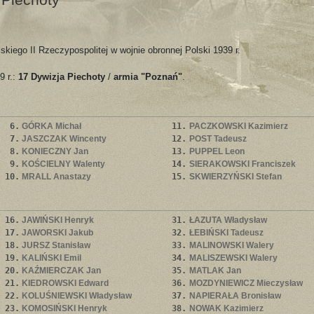
skiego II Rzeczypospolitej w wojnie obronnej Polski 1939 r.
9 r.:
17 Dywizja Piechoty
/
armia "Poznań"
.
6.
GÓRKA Michał
11.
PACZKOWSKI Kazimierz
7.
JASZCZAK Wincenty
12.
POST Tadeusz
8.
KONIECZNY Jan
13.
PUPPEL Leon
9.
KOŚCIELNY Walenty
14.
SIERAKOWSKI Franciszek
10.
MRALL Anastazy
15.
SKWIERZYŃSKI Stefan
16.
JAWIŃSKI Henryk
31.
ŁAZUTA Władysław
17.
JAWORSKI Jakub
32.
ŁEBIŃSKI Tadeusz
18.
JURSZ Stanisław
33.
MALINOWSKI Walery
19.
KALIŃSKI Emil
34.
MALISZEWSKI Walery
20.
KAŹMIERCZAK Jan
35.
MATLAK Jan
21.
KIEDROWSKI Edward
36.
MOZDYNIEWICZ Mieczysław
22.
KOLUŚNIEWSKI Władysław
37.
NAPIERAŁA Bronisław
23.
KOMOSIŃSKI Henryk
38.
NOWAK Kazimierz