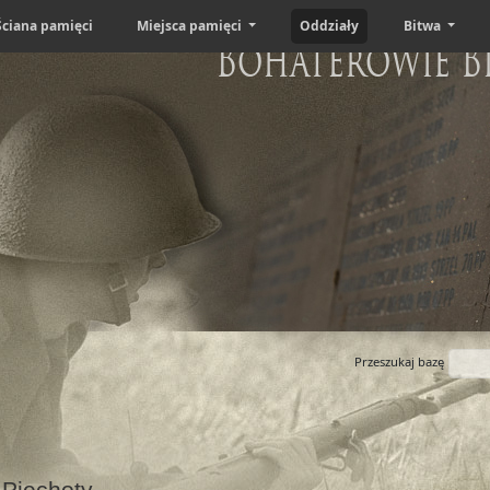
Ściana pamięci
Miejsca pamięci
Oddziały
Bitwa
Bohaterowie B
Przeszukaj bazę
 Piechoty