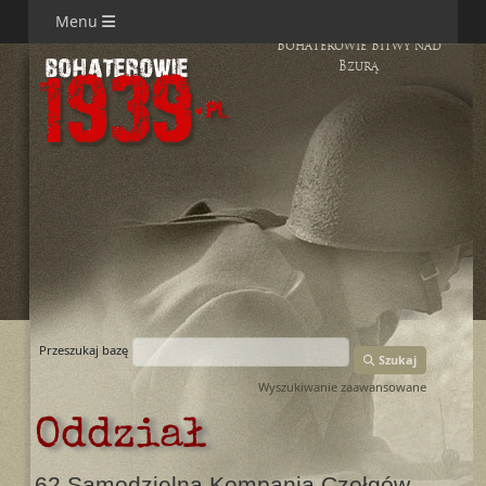
Menu
Bohaterowie Bitwy nad
Bzurą
Przeszukaj bazę
Szukaj
Wyszukiwanie zaawansowane
Oddział
62 Samodzielna Kompania Czołgów