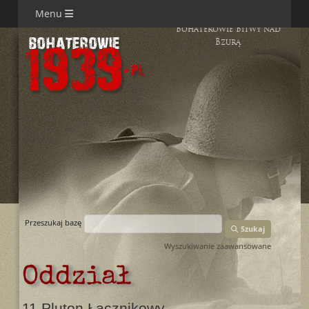
Menu
Bohaterowie Bitwy nad
Bzurą
Przeszukaj bazę
Szukaj
Wyszukiwanie zaawansowane
Oddział
11 Pluton Łącznikowy