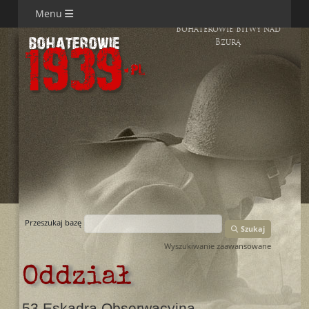
Menu
Bohaterowie Bitwy nad
Bzurą
Przeszukaj bazę
Szukaj
Wyszukiwanie zaawansowane
Oddział
53 Eskadra Obserwacyjna