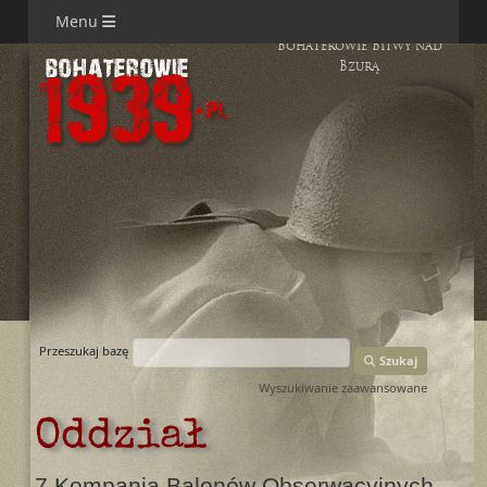
Menu
Bohaterowie Bitwy nad
Bzurą
Przeszukaj bazę
Szukaj
Wyszukiwanie zaawansowane
Oddział
7 Kompania Balonów Obserwacyjnych