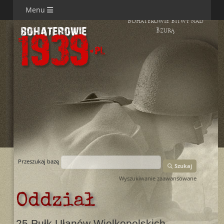
Menu
Bohaterowie Bitwy nad
Bzurą
Przeszukaj bazę
Szukaj
Wyszukiwanie zaawansowane
Oddział
25 Pułk Ułanów Wielkopolskich