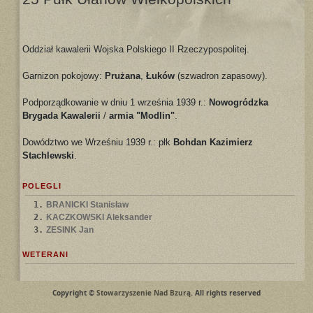
Oddział kawalerii Wojska Polskiego II Rzeczypospolitej.
Garnizon pokojowy:
Prużana
,
Łuków
(szwadron zapasowy).
Podporządkowanie w dniu 1 września 1939 r.:
Nowogródzka
Brygada Kawalerii
/
armia "Modlin"
.
Dowództwo we Wrześniu 1939 r.: płk
Bohdan Kazimierz
Stachlewski
.
POLEGLI
1.
BRANICKI Stanisław
2.
KACZKOWSKI Aleksander
3.
ZESINK Jan
WETERANI
Copyright ©
Stowarzyszenie Nad Bzurą
. All rights reserved