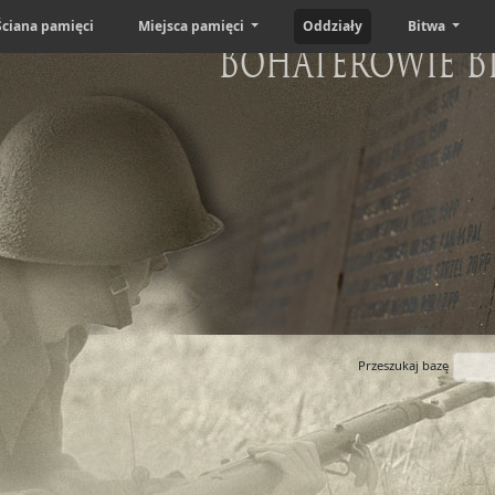
Ściana pamięci
Miejsca pamięci
Oddziały
Bitwa
Bohaterowie B
Przeszukaj bazę