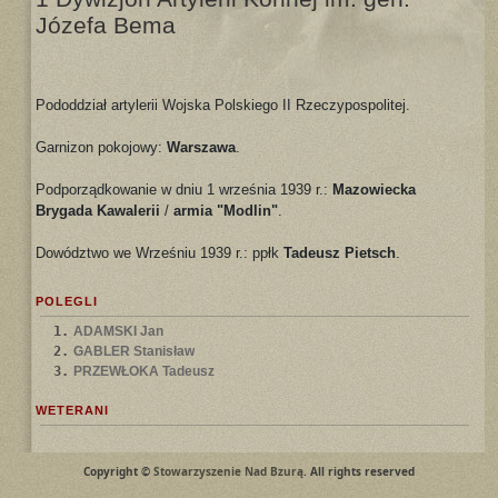
Józefa Bema
Pododdział artylerii Wojska Polskiego II Rzeczypospolitej.
Garnizon pokojowy:
Warszawa
.
Podporządkowanie w dniu 1 września 1939 r.:
Mazowiecka
Brygada Kawalerii
/
armia "Modlin"
.
Dowództwo we Wrześniu 1939 r.: ppłk
Tadeusz Pietsch
.
POLEGLI
1.
ADAMSKI Jan
2.
GABLER Stanisław
3.
PRZEWŁOKA Tadeusz
WETERANI
Copyright ©
Stowarzyszenie Nad Bzurą
. All rights reserved