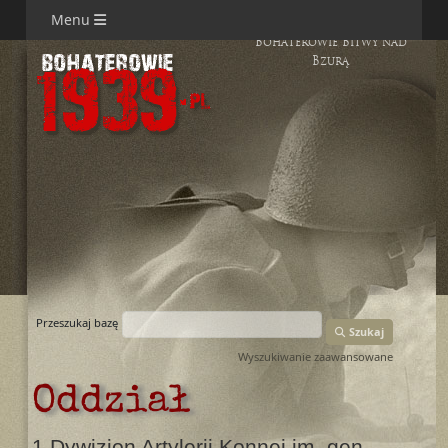
Menu
Bohaterowie Bitwy nad
Bzurą
Przeszukaj bazę
Szukaj
Wyszukiwanie zaawansowane
Oddział
1 Dywizjon Artylerii Konnej im. gen.