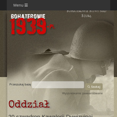
Menu
Bohaterowie Bitwy nad
Bzurą
Przeszukaj bazę
Szukaj
Wyszukiwanie zaawansowane
Oddział
20 szwadron Kawalerii Dywizyjnej