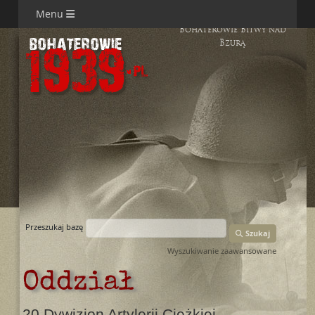
Menu
Bohaterowie Bitwy nad
Bzurą
Przeszukaj bazę
Szukaj
Wyszukiwanie zaawansowane
Oddział
20 Dywizjon Artylerii Ciężkiej