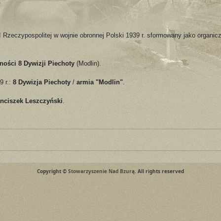
 Rzeczypospolitej w wojnie obronnej Polski 1939 r. sformowany jako organic
ości 8 Dywizji Piechoty
(Modlin).
9 r.:
8 Dywizja Piechoty
/
armia "Modlin"
.
anciszek Leszczyński
.
Copyright ©
Stowarzyszenie Nad Bzurą
. All rights reserved