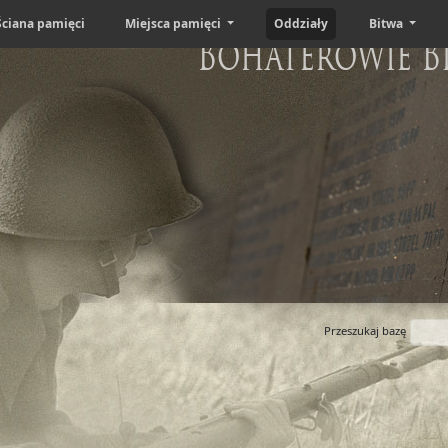
Ściana pamięci
Miejsca pamięci
Oddziały
Bitwa
Bohaterowie B
Przeszukaj bazę
a