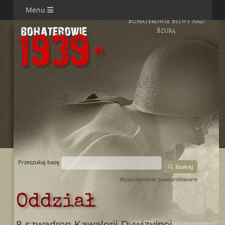
Menu
Bohaterowie Bitwy nad
Bzurą
Przeszukaj bazę
Szukaj
Wyszukiwanie zaawansowane
Oddział
8 szwadron Kawalerii Dywizyjnej