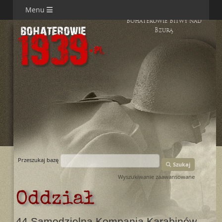
Menu
Bohaterowie Bitwy nad
Bzurą
Przeszukaj bazę
Szukaj
Wyszukiwanie zaawansowane
Oddział
44 Samodzielna Kompania Karabinów