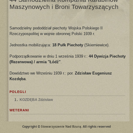
Maszynowych i Broni Towarzyszących
Samodzielny pododdział piechoty Wojska Polskiego II
Rzeczypospolitej w wojnie obronnej Polski 1939 r.
Jednostka mobilizująca:
18 Pułk Piechoty
(Skierniewice).
Podporządkowanie w dniu 1 września 1939 r.:
44 Dywizja Piechoty
(Rezerwowa) / armia "Łódź"
.
Dowództwo we Wrześniu 1939 r.: por.
Zdzisław Eugeniusz
Kozdęba
.
POLEGLI
1.
KOZDĘBA Zdzisław
WETERANI
Copyright ©
Stowarzyszenie Nad Bzurą
. All rights reserved