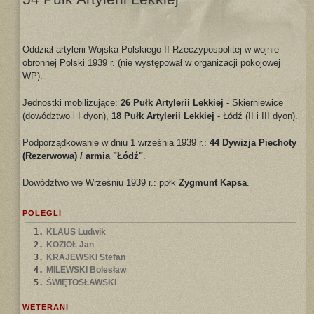
Oddział artylerii Wojska Polskiego II Rzeczypospolitej w wojnie
obronnej Polski 1939 r. (nie występował w organizacji pokojowej
WP).
Jednostki mobilizujące:
26 Pułk Artylerii Lekkiej
- Skierniewice
(dowództwo i I dyon),
18 Pułk Artylerii Lekkiej
- Łódź (II i III dyon).
Podporządkowanie w dniu 1 września 1939 r.:
44 Dywizja Piechoty
(Rezerwowa) / armia "Łódź"
.
Dowództwo we Wrześniu 1939 r.: ppłk
Zygmunt Kapsa
.
POLEGLI
1.
KLAUS Ludwik
2.
KOZIOŁ Jan
3.
KRAJEWSKI Stefan
4.
MILEWSKI Bolesław
5.
ŚWIĘTOSŁAWSKI
WETERANI