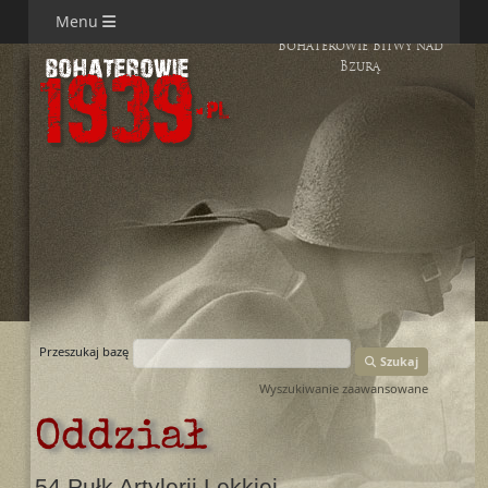
Menu
Bohaterowie Bitwy nad
Bzurą
Przeszukaj bazę
Szukaj
Wyszukiwanie zaawansowane
Oddział
54 Pułk Artylerii Lekkiej