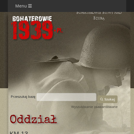
Menu
Bohaterowie Bitwy nad
Bzurą
Przeszukaj bazę
Szukaj
Wyszukiwanie zaawansowane
Oddział
KM 13