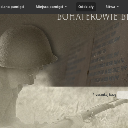
Ściana pamięci
Miejsca pamięci
Oddziały
Bitwa
Bohaterowie B
Przeszukaj bazę