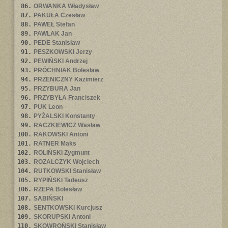
86.
ORWANKA Władysław
87.
PAKUŁA Czesław
88.
PAWEŁ Stefan
89.
PAWLAK Jan
90.
PEDE Stanisław
91.
PESZKOWSKI Jerzy
92.
PEWIŃSKI Andrzej
93.
PRÓCHNIAK Bolesław
94.
PRZENICZNY Kazimierz
95.
PRZYBURA Jan
96.
PRZYBYŁA Franciszek
97.
PUK Leon
98.
PYŻALSKI Konstanty
99.
RACZKIEWICZ Wasław
100.
RAKOWSKI Antoni
101.
RATNER Maks
102.
ROLIŃSKI Zygmunt
103.
ROZALCZYK Wojciech
104.
RUTKOWSKI Stanisław
105.
RYPIŃSKI Tadeusz
106.
RZEPA Bolesław
107.
SABIŃSKI
108.
SENTKOWSKI Kurcjusz
109.
SKORUPSKI Antoni
110.
SKOWROŃSKI Stanisław