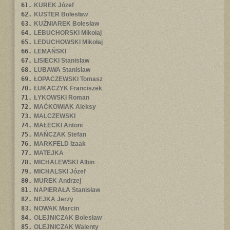
61.
KUREK Józef
62.
KUSTER Bolesław
63.
KUŹNIAREK Bolesław
64.
LEBUCHORSKI Mikołaj
65.
LEDUCHOWSKI Mikołaj
66.
LEMAŃSKI
67.
LISIECKI Stanisław
68.
LUBAWA Stanisław
69.
ŁOPACZEWSKI Tomasz
70.
ŁUKACZYK Franciszek
71.
ŁYKOWSKI Roman
72.
MAĆKOWIAK Aleksy
73.
MALCZEWSKI
74.
MAŁECKI Antoni
75.
MAŃCZAK Stefan
76.
MARKFELD Izaak
77.
MATEJKA
78.
MICHALEWSKI Albin
79.
MICHALSKI Józef
80.
MUREK Andrzej
81.
NAPIERAŁA Stanisław
82.
NEJKA Jerzy
83.
NOWAK Marcin
84.
OLEJNICZAK Bolesław
85.
OLEJNICZAK Walenty