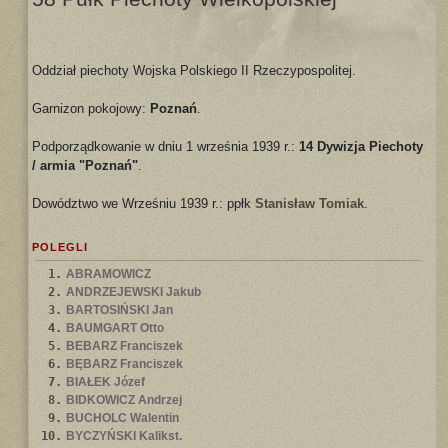
Oddział piechoty Wojska Polskiego II Rzeczypospolitej.
Garnizon pokojowy:
Poznań
.
Podporządkowanie w dniu 1 września 1939 r.:
14 Dywizja Piechoty
/ armia "Poznań"
.
Dowództwo we Wrześniu 1939 r.: ppłk
Stanisław Tomiak
.
POLEGLI
1.
ABRAMOWICZ
2.
ANDRZEJEWSKI Jakub
3.
BARTOSIŃSKI Jan
4.
BAUMGART Otto
5.
BEBARZ Franciszek
6.
BĘBARZ Franciszek
7.
BIAŁEK Józef
8.
BIDKOWICZ Andrzej
9.
BUCHOLC Walentin
10.
BYCZYŃSKI Kalikst.