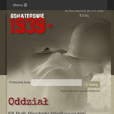
Menu
Bohaterowie Bitwy nad
Bzurą
Przeszukaj bazę
Szukaj
Wyszukiwanie zaawansowane
Oddział
58 Pułk Piechoty Wielkopolskiej