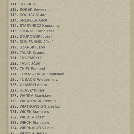
111.
ŚLESICKI
112.
SOBEK Seweryn
113.
SOCHACKI Jan
114.
SREIFLER Adolf
115.
STASYNECZ Konstanty
116.
STONKE Franciszek
117.
STUKOWSKI Józef
118.
SUKIENNNIK Józef
119.
SZARSKI Leon
120.
TALAK Zygmunt
121.
TASIEMSKI Z.
122.
TASIK Józef
123.
THIEL Edmund
124.
TOMASZEWSKI Stanisław
125.
TUBACKI Włodzimierz
126.
UŁAŃSKI Adam
127.
UŁASZYN Jan
128.
WARDA Stanisław
129.
WASILEWSKI Roman
130.
WIATROWSKI Stanisław
131.
WICEK Stanisław
132.
WICHER Józef
133.
WIECH Stanisław
134.
WIERNACZYK Leon
135.
WOICKA Stefan