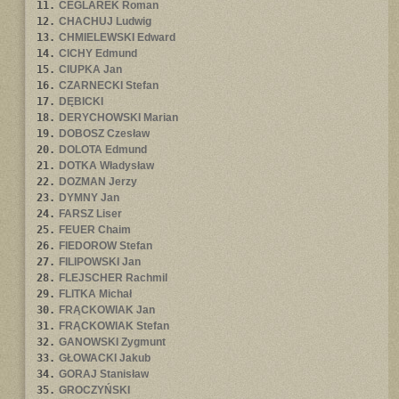
11.
CEGLAREK Roman
12.
CHACHUJ Ludwig
13.
CHMIELEWSKI Edward
14.
CICHY Edmund
15.
CIUPKA Jan
16.
CZARNECKI Stefan
17.
DĘBICKI
18.
DERYCHOWSKI Marian
19.
DOBOSZ Czesław
20.
DOLOTA Edmund
21.
DOTKA Władysław
22.
DOZMAN Jerzy
23.
DYMNY Jan
24.
FARSZ Liser
25.
FEUER Chaim
26.
FIEDOROW Stefan
27.
FILIPOWSKI Jan
28.
FLEJSCHER Rachmil
29.
FLITKA Michał
30.
FRĄCKOWIAK Jan
31.
FRĄCKOWIAK Stefan
32.
GANOWSKI Zygmunt
33.
GŁOWACKI Jakub
34.
GORAJ Stanisław
35.
GROCZYŃSKI