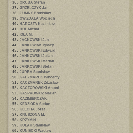
36.
GRUBA Stefan
37.
GRZELCZYK Jan
38.
GUMNY Bronisław
39.
GWIZDAŁA Wojciech
40.
HAROSTA Kazimierz
41.
HUL Michał
42.
IGŁA M.
43.
JACKOWSKI Jan
44.
JANKOWIAK Ignacy
45.
JANKOWSKI Edward
46.
JANKOWSKI Julian
47.
JANKOWSKI Marian
48.
JARKOWSKI Stefan
49.
JURBA Stanisław
50.
KACZMAREK Wincenty
51.
KACZMAREK Zdzisław
52.
KACZOROWSKI Antoni
53.
KASPROWICZ Marian
54.
KAZIMIERCZAK
55.
KĘDZIORA Stefan
56.
KLECHA Józef
57.
KRUSZONA M.
58.
KRZYMIŃ
59.
KUŁAK Stanisław
60.
KUNIECKI Wacław