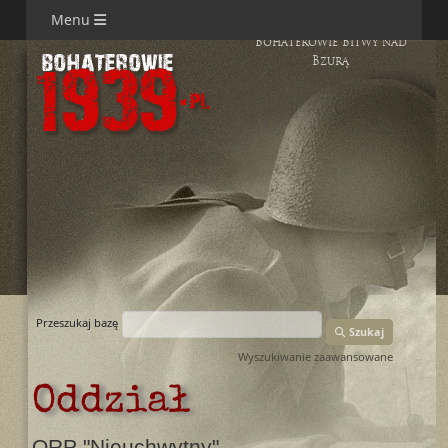
Menu
Bohaterowie Bitwy nad
Bzurą
Przeszukaj bazę
Szukaj
Wyszukiwanie zaawansowane
Oddział
ORP "Nieuchwytny"