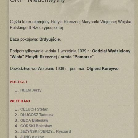
Ciężki kuter uzbrojony Flotylli Rzecznej Marynarki Wojennej Wojska
Polskiego II Rzeczypospolitej.
Baza pokojowa:
Brdyujście
.
Podporządkowanie w dniu 1 września 1939 r.:
Oddział Wydzielony
"Wisła" Flotylli Rzecznej
/
armia "Pomorze"
.
Dowództwo we Wrześniu 1939 r.: por. mar.
Olgierd Koreywo
.
POLEGLI
1.
HELM Jerzy
WETERANI
1.
CELUCH Stefan
2.
DŁUGOSZ Tadeusz
3.
GĘCA Bolesław
4.
GÓRSKI Bolesław
5.
JEŻYŃSKI (JERZY... Ryszard
6.
JUNG Aleksy