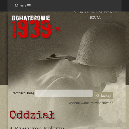
Menu
Bohaterowie Bitwy nad
Bzurą
Przeszukaj bazę
Szukaj
Wyszukiwanie zaawansowane
Oddział
4 Szwadron Kolarzy