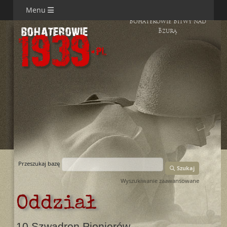
Menu
Bohaterowie Bitwy nad
Bzurą
Przeszukaj bazę
Szukaj
Wyszukiwanie zaawansowane
Oddział
10 Szwadron Pionierów