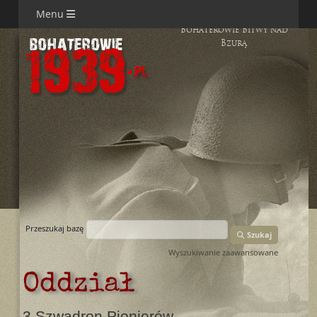
Menu
Bohaterowie Bitwy nad
Bzurą
Przeszukaj bazę
Szukaj
Wyszukiwanie zaawansowane
Oddział
3 Szwadron Pionierów