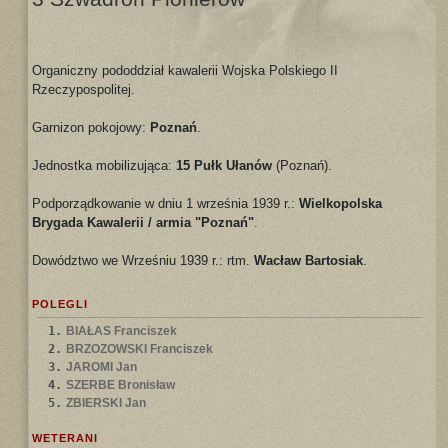
Organiczny pododdział kawalerii Wojska Polskiego II
Rzeczypospolitej.
Garnizon pokojowy:
Poznań
.
Jednostka mobilizująca:
15 Pułk Ułanów
(Poznań).
Podporządkowanie w dniu 1 września 1939 r.:
Wielkopolska
Brygada Kawalerii / armia "Poznań"
.
Dowództwo we Wrześniu 1939 r.: rtm.
Wacław Bartosiak
.
POLEGLI
1.
BIAŁAS Franciszek
2.
BRZOZOWSKI Franciszek
3.
JAROMI Jan
4.
SZERBE Bronisław
5.
ZBIERSKI Jan
WETERANI