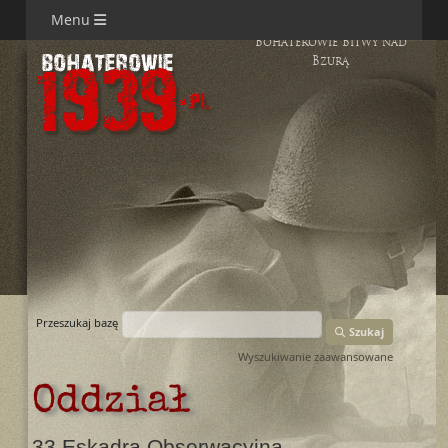
Menu
Bohaterowie Bitwy nad
Bzurą
Przeszukaj bazę
Szukaj
Wyszukiwanie zaawansowane
Oddział
33 Eskadra Obserwacyjna