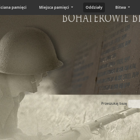
Ściana pamięci
Miejsca pamięci
Oddziały
Bitwa
Bohaterowie B
Przeszukaj bazę