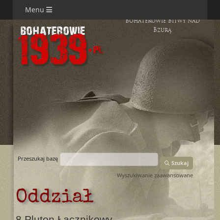
Menu
Bohaterowie Bitwy nad
Bzurą
Przeszukaj bazę
Szukaj
Wyszukiwanie zaawansowane
Oddział
8 Pluton Łącznikowy