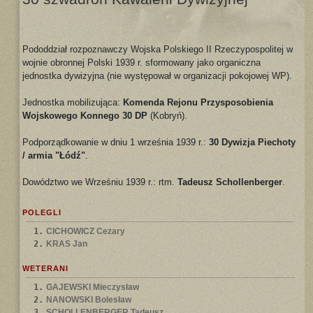
Pododdział rozpoznawczy Wojska Polskiego II Rzeczypospolitej w
wojnie obronnej Polski 1939 r. sformowany jako organiczna
jednostka dywizyjna (nie występował w organizacji pokojowej WP).
Jednostka mobilizująca:
Komenda Rejonu Przysposobienia
Wojskowego Konnego 30 DP
(Kobryń).
Podporządkowanie w dniu 1 września 1939 r.:
30 Dywizja Piechoty
/ armia "Łódź"
.
Dowództwo we Wrześniu 1939 r.: rtm.
Tadeusz Schollenberger
.
POLEGLI
1.
CICHOWICZ Cezary
2.
KRAS Jan
WETERANI
1.
GAJEWSKI Mieczysław
2.
NANOWSKI Bolesław
3.
SCHOLLENBERGER Tadeusz