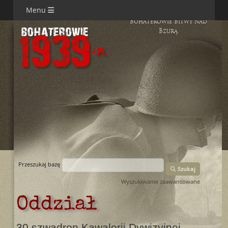
Menu
Bohaterowie Bitwy nad
Bzurą
Przeszukaj bazę
Szukaj
Wyszukiwanie zaawansowane
Oddział
30 szwadron Kawalerii Dywizyjnej