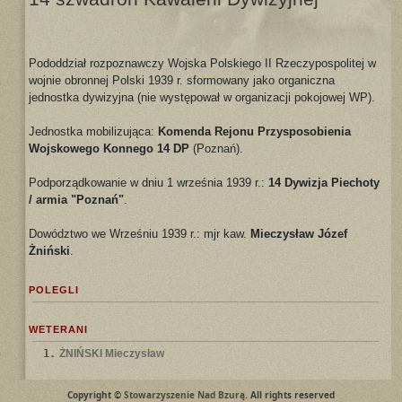
Pododdział rozpoznawczy Wojska Polskiego II Rzeczypospolitej w
wojnie obronnej Polski 1939 r. sformowany jako organiczna
jednostka dywizyjna (nie występował w organizacji pokojowej WP).
Jednostka mobilizująca:
Komenda Rejonu Przysposobienia
Wojskowego Konnego 14 DP
(Poznań).
Podporządkowanie w dniu 1 września 1939 r.:
14 Dywizja Piechoty
/ armia "Poznań"
.
Dowództwo we Wrześniu 1939 r.: mjr kaw.
Mieczysław Józef
Żniński
.
POLEGLI
WETERANI
1.
ŻNIŃSKI Mieczysław
Copyright ©
Stowarzyszenie Nad Bzurą
. All rights reserved