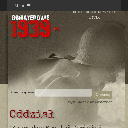
Menu
Bohaterowie Bitwy nad
Bzurą
Przeszukaj bazę
Szukaj
Wyszukiwanie zaawansowane
Oddział
14 szwadron Kawalerii Dywizyjnej