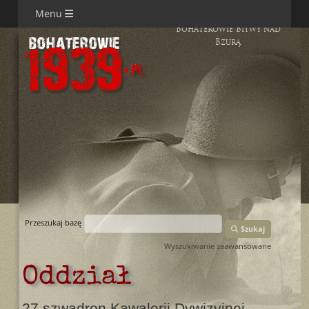
Menu
Bohaterowie Bitwy nad
Bzurą
Przeszukaj bazę
Szukaj
Wyszukiwanie zaawansowane
Oddział
27 szwadron Kawalerii Dywizyjnej