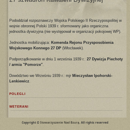
Pododdział rozpoznawczy Wojska Polskiego II Rzeczypospolitej w
wojnie obronnej Polski 1939 r. sformowany jako organiczna
jednostka dywizyjna (nie występował w organizacji pokojowej WP).
Jednostka mobilizująca:
Komenda Rejonu Przysposobienia
Wojskowego Konnego 27 DP
(Włocławek).
Podporządkowanie w dniu 1 września 1939 r.:
27 Dywizja Piechoty
/ armia "Pomorze"
.
Dowództwo we Wrześniu 1939 r.: mjr
Mieczysław Ipohorski-
Lenkiewicz
.
POLEGLI
WETERANI
Copyright ©
Stowarzyszenie Nad Bzurą
. All rights reserved