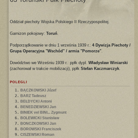
Oddział piechoty Wojska Polskiego II Rzeczypospolitej.
Garnizon pokojowy:
Toruń
.
Podporządkowanie w dniu 1 września 1939 r.:
4 Dywizja Piechoty /
Grupa Operacyjna "Wschód" / armia "Pomorze"
.
Dowództwo we Wrześniu 1939 r.: ppłk dypl.
Władysław Winiarski
(zachorował w trakcie mobilizacji), ppłk
Stefan Kaczmarczyk
.
POLEGLI
1.
BĄCZKOWSKI Józef
2.
BARZ Tadeusz
3.
BEŁDYCKI Antoni
4.
BENEDZIEWSKI Jan
5.
BINIEK vel BINI... Zygmunt
6.
BOLEWICKI Stanisław
7.
BONCZKOWSKI Jan
8.
BOROWSKI Franciszek
9.
CISZEWSKI Roman