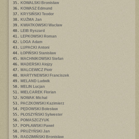
35.
KOWALSKI Bronisław
36.
KOWASZ Edmund
37.
KRYSIŃSKI Teodor
38.
KUŹMA Jan
39.
KWIATKOWSKI Wacław
40.
LEIB Ryszard
41.
LEPKOWSKI Roman
42.
LOGA Adam
43.
LUPACKI Antoni
44.
ŁOPIŃSKI Stanisław
45.
MACHNIKOWSKI Stefan
46.
MADERSKI Alojzy
47.
MALCEWICZ Piotr
48.
MARTYNEWSKI Franciszek
49.
MELAND Ludwik
50.
MELIN Lucjan
51.
MIELCAREK Florian
52.
NOWAK Michał
53.
PACZKOWSKI Kazimierz
54.
PĘDOWSKI Bolesław
55.
PŁOSZYŃSKI Sylwester
56.
POMASZCZYUK
57.
POPŁAWSKI Paweł
58.
PRUŻYŃSKI Jan
59.
RADZIMIŃSKI Bronisław