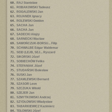
60.
RAJ Stanisław
61.
ROBAKOWSKI Tadeusz
62.
ROGALEWSKI Jan
63.
ROJANEK Ignacy
64.
ROLEWSKI Gwidon
65.
SACHA Jan
66.
SACHA Jan
67.
SADECKI Alojzy
68.
SARNECKI Wacław
69.
SAWOŃCZUK-BORSU... Filip
70.
SCHWALBE Edgar Waldemar
71.
SEID (LEJB, SEJ... Ryszard
72.
SIKORSKI Józef
73.
SOBIECHÓW Feliks
74.
STEFANIAK Józef
75.
STUDAŃSKI Bolesław
76.
SUSKI Jan
77.
SZAMLEWSKI Bernard
78.
SZASOR Leon
79.
SZCZUKA Witold
80.
SZEJER Jan
81.
SZMYTKOWSKI Andrzej
82.
SZYDŁOWSKI Władysław
83.
TABARKIEWICZ Kazimierz
84.
TEŁOWSKI Józef