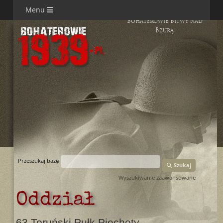
Menu
Bohaterowie Bitwy nad
Bzurą
Przeszukaj bazę
Szukaj
Wyszukiwanie zaawansowane
Oddział
63 Toruński Pułk Piechoty