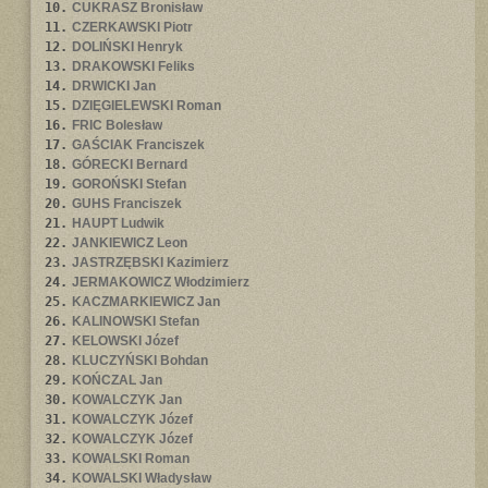
10.
CUKRASZ Bronisław
11.
CZERKAWSKI Piotr
12.
DOLIŃSKI Henryk
13.
DRAKOWSKI Feliks
14.
DRWICKI Jan
15.
DZIĘGIELEWSKI Roman
16.
FRIC Bolesław
17.
GAŚCIAK Franciszek
18.
GÓRECKI Bernard
19.
GOROŃSKI Stefan
20.
GUHS Franciszek
21.
HAUPT Ludwik
22.
JANKIEWICZ Leon
23.
JASTRZĘBSKI Kazimierz
24.
JERMAKOWICZ Włodzimierz
25.
KACZMARKIEWICZ Jan
26.
KALINOWSKI Stefan
27.
KELOWSKI Józef
28.
KLUCZYŃSKI Bohdan
29.
KOŃCZAL Jan
30.
KOWALCZYK Jan
31.
KOWALCZYK Józef
32.
KOWALCZYK Józef
33.
KOWALSKI Roman
34.
KOWALSKI Władysław