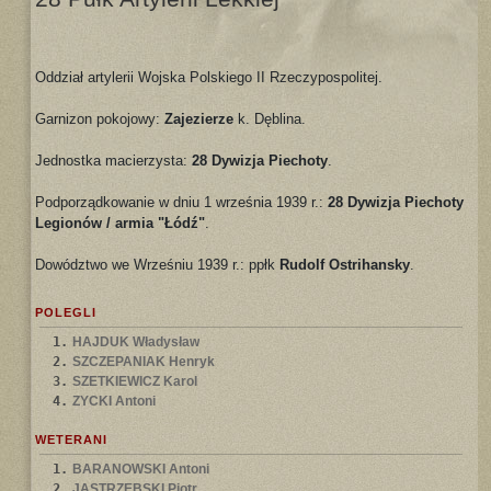
Oddział artylerii Wojska Polskiego II Rzeczypospolitej.
Garnizon pokojowy:
Zajezierze
k. Dęblina.
Jednostka macierzysta:
28 Dywizja Piechoty
.
Podporządkowanie w dniu 1 września 1939 r.:
28 Dywizja Piechoty
Legionów / armia "Łódź"
.
Dowództwo we Wrześniu 1939 r.: ppłk
Rudolf Ostrihansky
.
POLEGLI
1.
HAJDUK Władysław
2.
SZCZEPANIAK Henryk
3.
SZETKIEWICZ Karol
4.
ZYCKI Antoni
WETERANI
1.
BARANOWSKI Antoni
2.
JASTRZĘBSKI Piotr