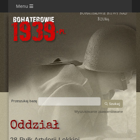
Menu
Bohaterowie Bitwy nad
Bzurą
Przeszukaj bazę
Szukaj
Wyszukiwanie zaawansowane
Oddział
28 Pułk Artylerii Lekkiej