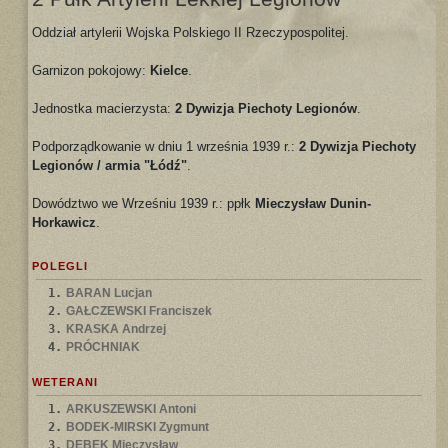
Oddział artylerii Wojska Polskiego II Rzeczypospolitej.
Garnizon pokojowy:
Kielce
.
Jednostka macierzysta:
2 Dywizja Piechoty Legionów
.
Podporządkowanie w dniu 1 września 1939 r.:
2 Dywizja Piechoty
Legionów / armia "Łódź"
.
Dowództwo we Wrześniu 1939 r.: ppłk
Mieczysław Dunin-
Horkawicz
.
POLEGLI
1.
BARAN Lucjan
2.
GAŁCZEWSKI Franciszek
3.
KRASKA Andrzej
4.
PRÓCHNIAK
WETERANI
1.
ARKUSZEWSKI Antoni
2.
BODEK-MIRSKI Zygmunt
3.
DĘBEK Mieczysław