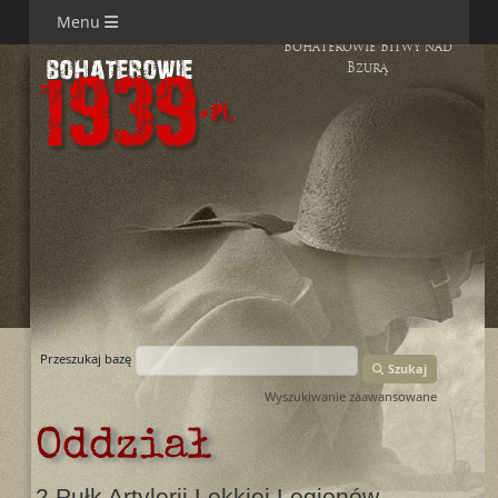
Menu
Bohaterowie Bitwy nad
Bzurą
Przeszukaj bazę
Szukaj
Wyszukiwanie zaawansowane
Oddział
2 Pułk Artylerii Lekkiej Legionów