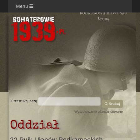
Menu
Bohaterowie Bitwy nad
Bzurą
Przeszukaj bazę
Szukaj
Wyszukiwanie zaawansowane
Oddział
22 Pułk Ułanów Podkarpackich