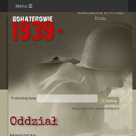
Menu
Bohaterowie Bitwy nad
Bzurą
Przeszukaj bazę
Szukaj
Wyszukiwanie zaawansowane
Oddział
Harcerze